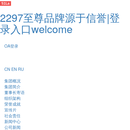
51La
2297至尊品牌源于信誉|登
录入口welcome
OA登录
CN
EN
RU
集团概况
集团简介
董事长寄语
组织架构
荣誉成就
宣传片
社会责任
新闻中心
公司新闻