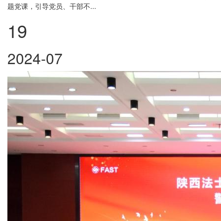
题党课，引导党员、干部不...
19
2024-07