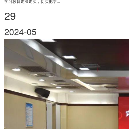
学习教育走深走实，切实把学...
29
2024-05