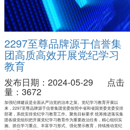
2297至尊品牌源于信誉集
团高质高效开展党纪学习
教育
发布日期：2024-05-29
点击
量：3672
加强纪律建设是全面从严治党的治本之策。党纪学习教育开展以
来，2297至尊品牌源于信誉集团党委按照中省和省国资委党委安排
部署，系统安排党纪学习教育工作。聚焦目标要求 统筹推进落实集
团各级党组织把开展党纪学习教育作为重要政治任务，精心组织实
施、抓住学习重点、丰富学习形式、强化警示教育，持续推动党纪