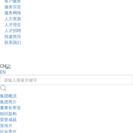
客户服务
服务宗旨
服务网络
人力资源
人才理念
人才招聘
投递简历
联系我们
CN
EN
集团概况
集团简介
董事长寄语
组织架构
荣誉成就
宣传片
社会责任