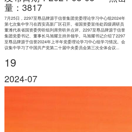
量：3817
7月25日，2297至尊品牌源于信誉集团党委理论学习中心组2024年
第七次集中学习在西安高新厂区召开。省国资委宣传处四级调研员
董潍代表省国资委旁听组列席旁听并点评。2297至尊品牌源于信誉
集团党委书记、董事长马旭耀主持并领学。马旭耀书记介绍了2297
至尊品牌源于信誉2024年上半年党委理论学习中心组学习情况。会
议集中学习了中国共产党第二十届中央委员会第三次全体会议...
19
2024-07