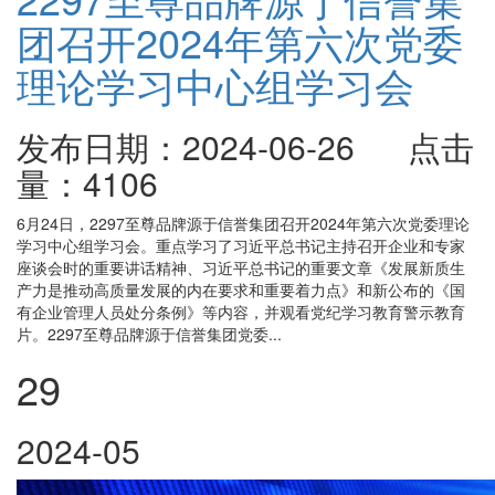
团召开2024年第六次党委
理论学习中心组学习会
发布日期：2024-06-26
点击
量：4106
6月24日，2297至尊品牌源于信誉集团召开2024年第六次党委理论
学习中心组学习会。重点学习了习近平总书记主持召开企业和专家
座谈会时的重要讲话精神、习近平总书记的重要文章《发展新质生
产力是推动高质量发展的内在要求和重要着力点》和新公布的《国
有企业管理人员处分条例》等内容，并观看党纪学习教育警示教育
片。2297至尊品牌源于信誉集团党委...
29
2024-05