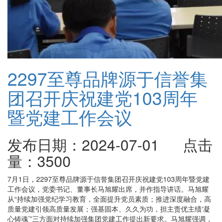
2297至尊品牌源于信誉集
团召开庆祝建党103周年
暨党建工作会议
发布日期：2024-07-01
点击
量：3500
7月1日，2297至尊品牌源于信誉集团召开庆祝建党103周年暨党建
工作会议，党委书记、董事长马旭耀出席，并作指导讲话。马旭耀
从“持续加强党纪学习教育，全面提升党员素质；推进深度融合，高
质量党建引领高质量发展；强基固本、久久为功，担主责优主绩‘凝
心铸魂’”三方面对持续加强集团党建工作提出新要求。马旭耀强调，