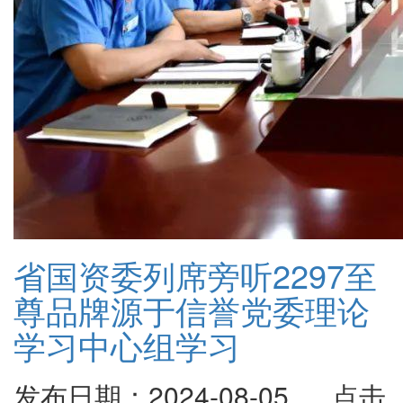
省国资委列席旁听2297至
尊品牌源于信誉党委理论
学习中心组学习
发布日期：2024-08-05
点击