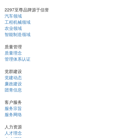
2297至尊品牌源于信誉
汽车领域
工程机械领域
农业领域
智能制造领域
质量管理
质量理念
管理体系认证
党群建设
党建动态
廉政建设
团青信息
客户服务
服务宗旨
服务网络
人力资源
人才理念