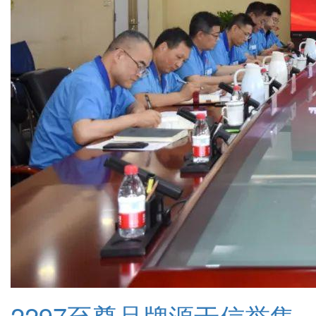
2297至尊品牌源于信誉集